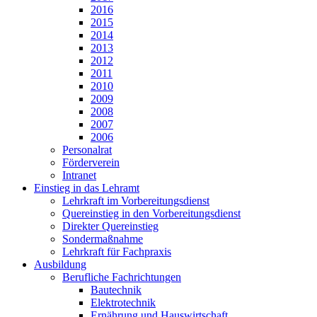
2016
2015
2014
2013
2012
2011
2010
2009
2008
2007
2006
Personalrat
Förderverein
Intranet
Einstieg in das Lehramt
Lehrkraft im Vorbereitungsdienst
Quereinstieg in den Vorbereitungsdienst
Direkter Quereinstieg
Sondermaßnahme
Lehrkraft für Fachpraxis
Ausbildung
Berufliche Fachrichtungen
Bautechnik
Elektrotechnik
Ernährung und Hauswirtschaft