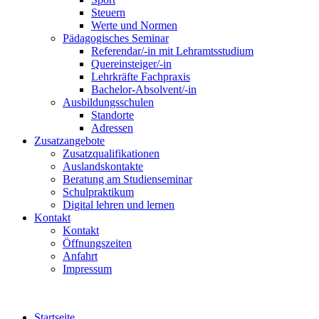
Steuern
Werte und Normen
Pädagogisches Seminar
Referendar/-in mit Lehramtsstudium
Quereinsteiger/-in
Lehrkräfte Fachpraxis
Bachelor-Absolvent/-in
Ausbildungsschulen
Standorte
Adressen
Zusatzangebote
Zusatzqualifikationen
Auslandskontakte
Beratung am Studienseminar
Schulpraktikum
Digital lehren und lernen
Kontakt
Kontakt
Öffnungszeiten
Anfahrt
Impressum
Startseite