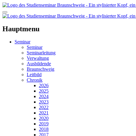
Hauptmenu
Seminar
Seminar
Seminarleitung
Verwaltung
Ausbildende
Braunschweig
Leitbild
Chronik
2026
2025
2024
2023
2022
2021
2020
2019
2018
2017