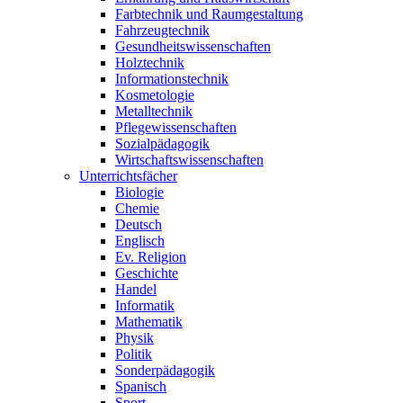
Farbtechnik und Raumgestaltung
Fahrzeugtechnik
Gesundheitswissen­schaften
Holztechnik
Informationstechnik
Kosmetologie
Metalltechnik
Pflegewissenschaften
Sozialpädagogik
Wirtschaftswissenschaften
Unterrichtsfächer
Biologie
Chemie
Deutsch
Englisch
Ev. Religion
Geschichte
Handel
Informatik
Mathematik
Physik
Politik
Sonderpädagogik
Spanisch
Sport